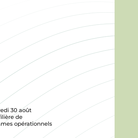
redi 30 août
ilière de
ammes opérationnels