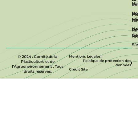
Hi
ad
No
Me
Mi
R
No
Ra
Go
An
S’
© 2024 . Comité de la
Mentions Légales
Politique de protection des
Plasticulture et de
données
l’Agroenvironnement . Tous
Crédit Site
droits réservés.