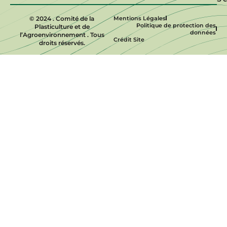
© 2024 . Comité de la
Mentions Légales
Politique de protection des
Plasticulture et de
données
l’Agroenvironnement . Tous
Crédit Site
droits réservés.