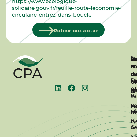
https://www.ecologique-
solidaire.gouv.fr/feuille-route-leconomie-
circulaire-entrez-dans-boucle
Retour aux actus
Li
À
Re
Pa
ut
P
en
d
co
AP
Pl
Eu
N
Ma
Co
A.
No
De
Ac
Hi
ad
No
Me
Mi
R
No
Ra
Go
An
S’