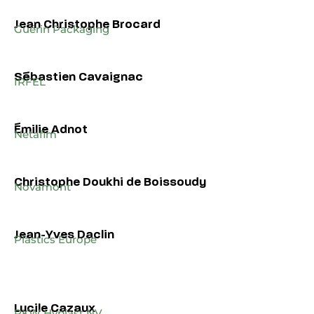
Jean Christophe Brocard
Guérin Packaging
Sébastien Cavaignac
IRFEL
Émilie Adnot
Netafim
Christophe Doukhi de Boissoudy
Novamont
Jean-Yves Daclin
Plastics Europe
Lucile Cazaux
RKW Hyplast NV