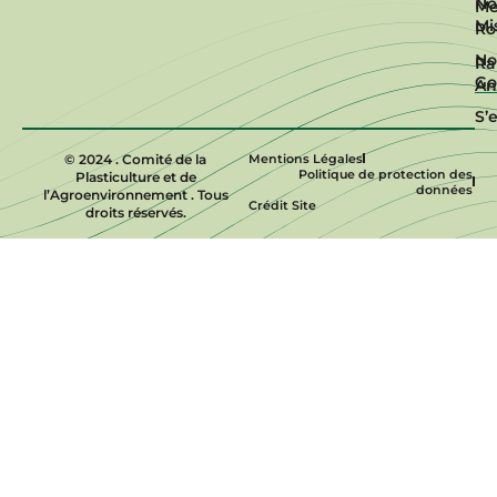
No
Me
Mi
R
No
Ra
Go
An
S’
© 2024 . Comité de la
Mentions Légales
Politique de protection des
Plasticulture et de
données
l’Agroenvironnement . Tous
Crédit Site
droits réservés.