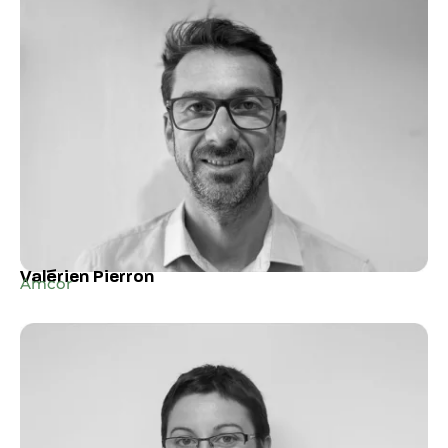
Valérien Pierron
Amcor