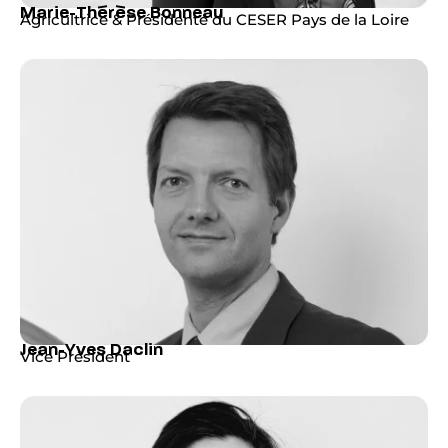
Marie-Thérèse Bonneau
Agricultrice & Présidente du CESER Pays de la Loire
Jean-Yves Daclin
Vice Président