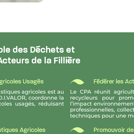
le des Déchets et
cteurs de la Fillière
Agricoles Usagés
Fédérer les Act
astiques agricoles est au
Le CPA réunit agriculte
D.I.VALOR, coordonne la
recycleurs pour prom
coles usagés, réduisant
l’impact environnement
professionnelles, colle
techniques pour une meil
stiques Agricoles
Promouvoir de