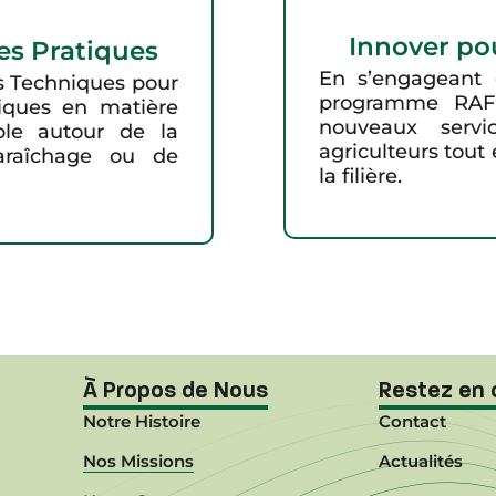
Innover po
es Pratiques
En s’engageant
s Techniques pour
programme RAFU
tiques en matière
nouveaux servi
ple autour de la
agriculteurs tout
araîchage ou de
la filière.
À Propos de Nous
Restez en 
Notre Histoire
Contact
Nos Missions
Actualités