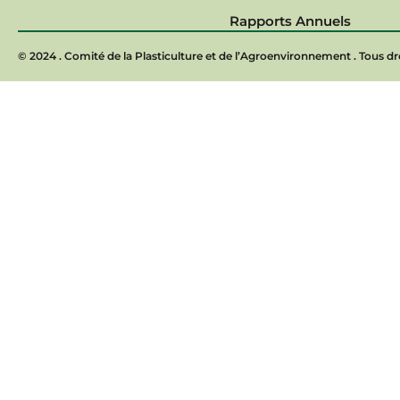
Rapports Annuels
© 2024 . Comité de la Plasticulture et de l’Agroenvironnement . Tous dro