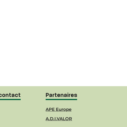
contact
Partenaires
APE Europe
A.D.I.VALOR